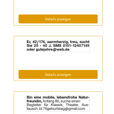
|
Info:
(ID: 2055199)
Details anzeigen
Details
der
Anzeige
2055336
anzeigen
|
Info:
(ID: 2055336)
Details anzeigen
Details
der
Anzeige
2055338