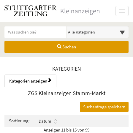
Startseite
Toggl
Meldungsbereich für Such- und Filterstatus
Suchbegriff
Alle Kategorien
Suchen
Kategorien & Anzeigen Übers
KATEGORIEN
Kategorien anzeigen
Bedienhinweis: Navigieren Sie mit Tab (Shift+Tab zurück). Drücken Sie
Rubrik:
ZGS Kleinanzeigen Stamm-Markt
Suchanfrage speichern
Sortierung:
Datum
Anzeigen 11 bis 15 von 99