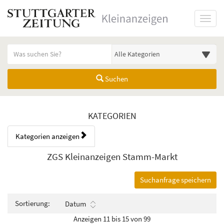
Startseite
Toggl
Meldungsbereich für Such- und Filterstatus
Suchbegriff
Alle Kategorien
Suchen
Kategorien & Anzeigen Übers
KATEGORIEN
Kategorien anzeigen
Bedienhinweis: Navigieren Sie mit Tab (Shift+Tab zurück). Drücken Sie
Rubrik:
ZGS Kleinanzeigen Stamm-Markt
Suchanfrage speichern
Sortierung:
Datum
Anzeigen 11 bis 15 von 99