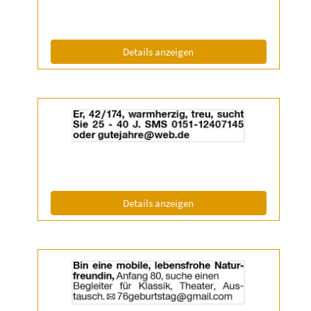
|
Info:
(ID: 2055199)
Details anzeigen
Details
der
Anzeige
2055336
anzeigen
|
Info:
(ID: 2055336)
Details anzeigen
Details
der
Anzeige
2055338