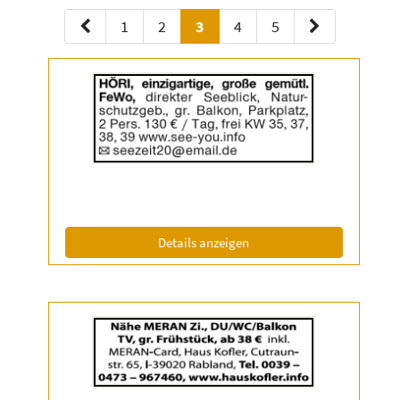
1
2
3
4
5
Details
der
Anzeige
2055183
anzeigen
|
Info:
(ID: 2055183)
Details anzeigen
Details
der
Anzeige
2055199
anzeigen