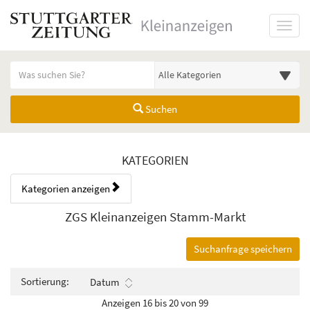
Startseite
Toggl
Meldungsbereich für Such- und Filterstatus
Suchbegriff
Alle Kategorien
Suchen
Kategorien & Anzeigen Übers
KATEGORIEN
Kategorien anzeigen
Bedienhinweis: Navigieren Sie mit Tab (Shift+Tab zurück). Drücken Sie
Rubrik:
ZGS Kleinanzeigen Stamm-Markt
Suchanfrage speichern
Sortierung:
Datum
Anzeigen 16 bis 20 von 99