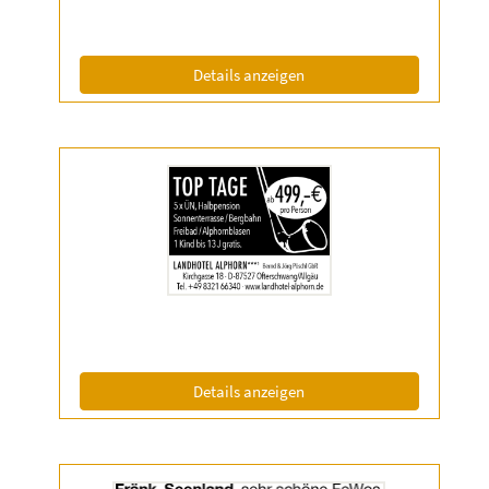
Info:
(ID: 2056638)
Details anzeigen
Details
der
Anzeige
2056651
anzeigen
|
Info:
(ID: 2056651)
Details anzeigen
Details