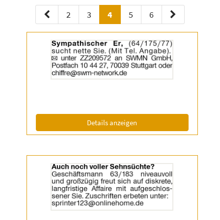
2
3
4
5
6
Details
der
Anzeige
2055455
anzeigen
|
Info:
(ID: 2055455)
Details anzeigen
Details
der
Anzeige
2056638
anzeigen
|