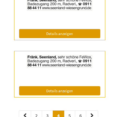
der
Anzeige
2056818
anzeigen
|
Info:
(ID: 2056818)
Details anzeigen
Details
der
Anzeige
2056819
anzeigen
|
Info:
(ID: 2056819)
Details anzeigen
2
3
4
5
6