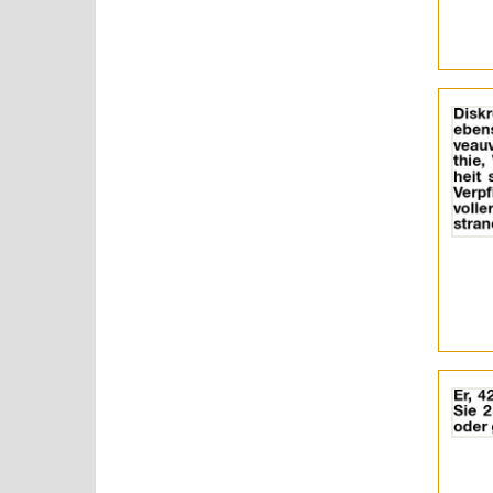
Details
der
Anzeige
2055180
anzeigen
|
Info:
Details
der
Anzeige
2055336
anzeigen