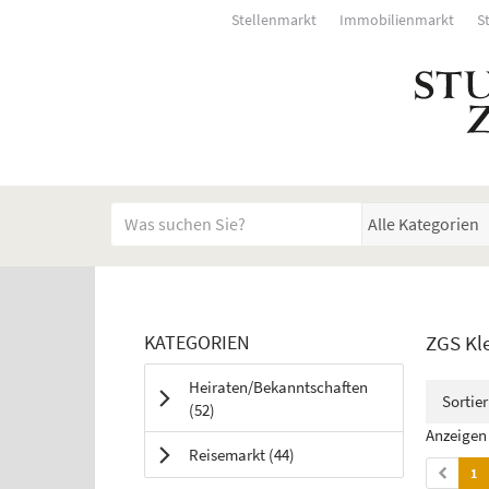
Stellenmarkt
Immobilienmarkt
S
Startseite
Meldungsbereich für Such- und Filterstatus
Suchbegriff
Alle Kategorien
Kategorien & Anzeigen 
Rubrik:
KATEGORIEN
ZGS Kl
Bedienhinweis: Navigieren Sie mit Tab (Shift+Tab zu
Heiraten/Bekanntschaften
Sortie
Anzeigen
(52
)
Anzeigen 
Anzeigen
Reisemarkt
(44
)
1