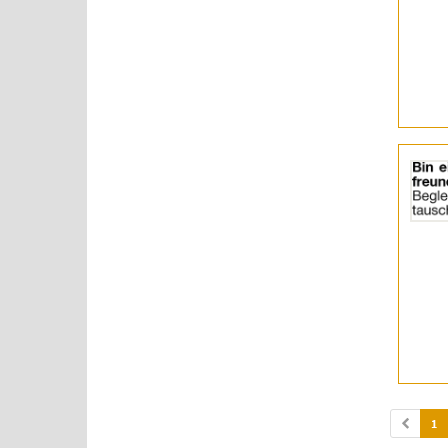
|
Info:
Details
der
Anzeige
2055338
anzeigen
|
Info:
1