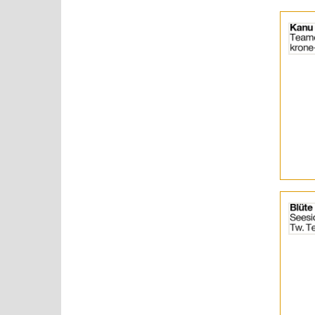
Details
der
Anzeige
2032550
anzeigen
|
Info:
Details
der
Anzeige
2055407
anzeigen
|
Info: