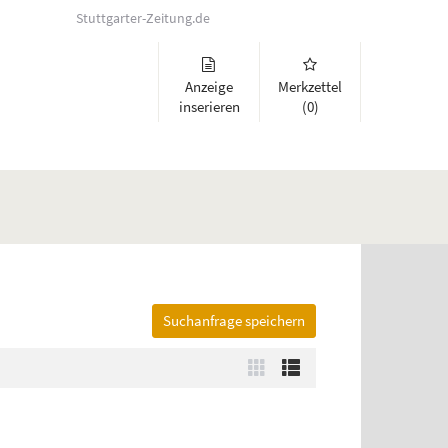
Stuttgarter-Zeitung.de
Anzeige
Merkzettel
inserieren
(0)
Suchanfrage speichern
lappen und Links zu öffnen. Mit Pfeil rechts klappen Sie auf, mit Pfeil 
Zur
Zur
Kachelansicht
Listenansicht
wechseln
wechseln