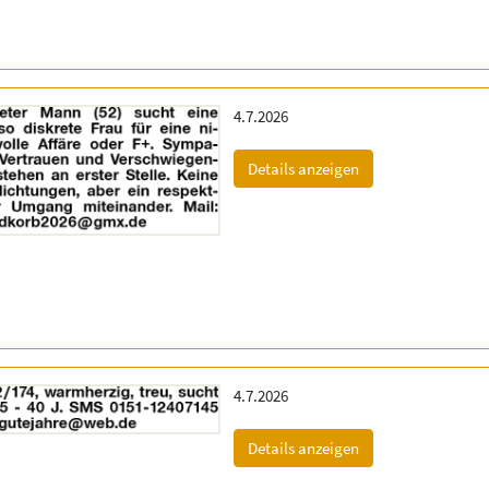
Erscheinungsdatum:
4.7.2026
(ID: 2055180)
Details anzeigen
Erscheinungsdatum:
4.7.2026
(ID: 2055336)
Details anzeigen