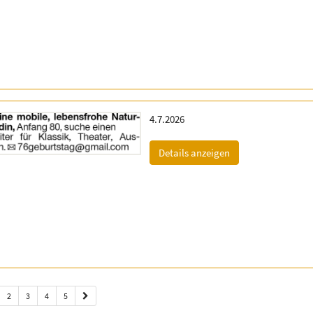
Erscheinungsdatum:
4.7.2026
(ID: 2055338)
Details anzeigen
2
3
4
5