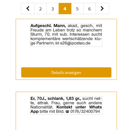
2
3
4
5
6
Details
der
Anzeige
2057067
anzeigen
|
Info:
(ID: 2057067)
Details anzeigen
Details
der
Anzeige
2057543
anzeigen
|