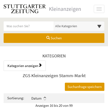
Startseite
Toggl
Meldungsbereich für Such- und Filterstatus
Suchbegriff
Alle Kategorien
Suchen
Kategorien & Anzeigen Übers
KATEGORIEN
Kategorien anzeigen
Bedienhinweis: Navigieren Sie mit Tab (Shift+Tab zurück). Drücken Sie
Rubrik:
ZGS Kleinanzeigen Stamm-Markt
Suchanfrage speichern
Sortierung:
Datum
Anzeigen 16 bis 20 von 99