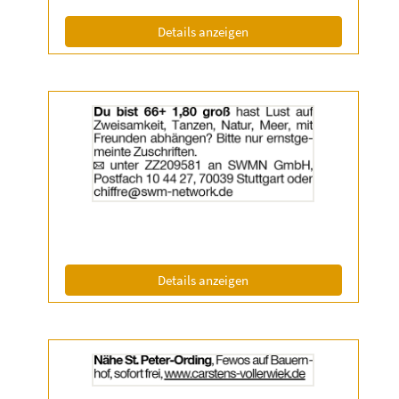
Info:
(ID: 2057543)
Details anzeigen
Details
der
Anzeige
2058488
anzeigen
|
Info:
(ID: 2058488)
Details anzeigen
Details
der
Anzeige