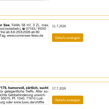
Erscheinungsdatum:
11.7.2026
(ID: 2058825)
Details anzeigen
Erscheinungsdatum:
17.7.2026
(ID: 2060128)
Details anzeigen