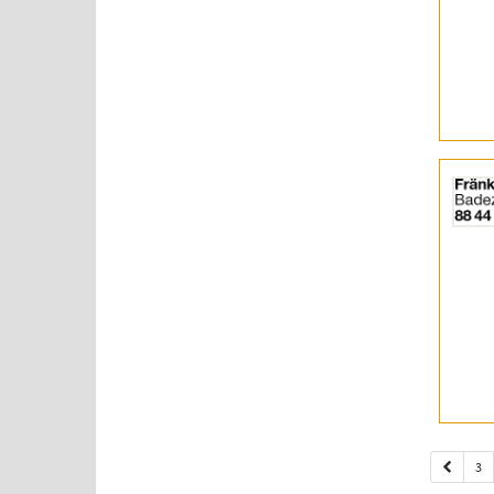
|
Info:
Details
der
Anzeige
2056819
anzeigen
|
Info:
3