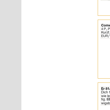
Details
der
Anzeige
2058825
anzeigen
|
Info:
Details
der
Anzeige
2060128
anzeigen