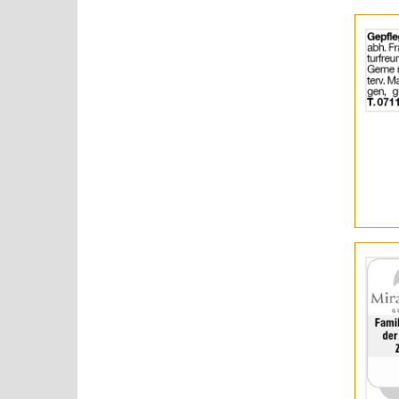
Details
der
Anzeige
2058809
anzeigen
|
Info:
Details
der
Anzeige
2058823
anzeigen
|
Info: