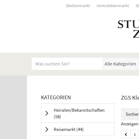
Stellenmarkt
Immobilienmarkt
S
Startseite
Meldungsbereich für Such- und Filterstatus
Suchbegriff
Alle Kategorien
Kategorien & Anzeigen 
Rubrik:
KATEGORIEN
ZGS Kl
Bedienhinweis: Navigieren Sie mit Tab (Shift+Tab zu
Heiraten/Bekanntschaften
Sortie
Anzeigen
(58
)
Anzeigen 
Anzeigen
Reisemarkt
(44
)
3