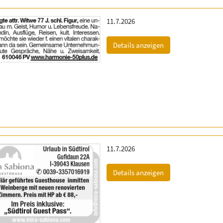
Erscheinungsdatum:
11.7.2026
(ID: 2058809)
Details anzeigen
Erscheinungsdatum:
11.7.2026
(ID: 2058823)
Details anzeigen