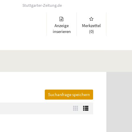
Stuttgarter-Zeitung.de
Anzeige
Merkzettel
inserieren
(0)
Suchanfrage speichern
lappen und Links zu öffnen. Mit Pfeil rechts klappen Sie auf, mit Pfeil 
Zur
Zur
Kachelansicht
Listenansicht
wechseln
wechseln