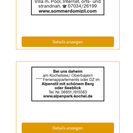
Anzeige
2060443
anzeigen
|
Info:
(ID: 2060443)
Details anzeigen
Details
der
Anzeige
2063324
anzeigen
|
Info:
(ID: 2063324)
Details anzeigen