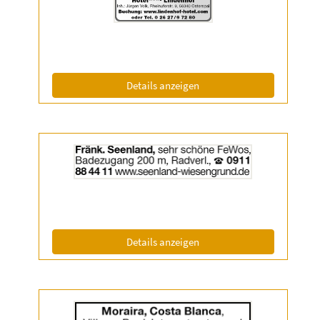
|
Info:
(ID: 2050650)
Details anzeigen
Details
der
Anzeige
2056822
anzeigen
|
Info:
(ID: 2056822)
Details anzeigen
Details
der