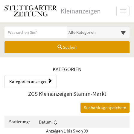
Startseite
Toggl
Meldungsbereich für Such- und Filterstatus
Suchbegriff
Alle Kategorien
Suchen
Kategorien & Anzeigen Übers
KATEGORIEN
Kategorien anzeigen
Bedienhinweis: Navigieren Sie mit Tab (Shift+Tab zurück). Drücken Sie
Rubrik:
ZGS Kleinanzeigen Stamm-Markt
Suchanfrage speichern
Sortierung:
Datum
Anzeigen 1 bis 5 von 99