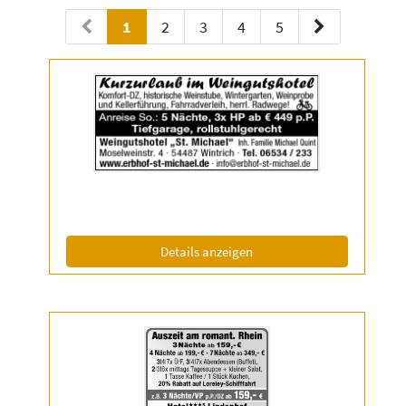
1
2
3
4
5
Details
der
Anzeige
2038767
anzeigen
|
Info:
(ID: 2038767)
Details anzeigen
Details
der
Anzeige
2050650
anzeigen