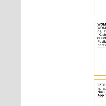
Details
der
Anzeige
2062217
anzeigen
|
Info:
Details
der
Anzeige
2062220
anzeigen