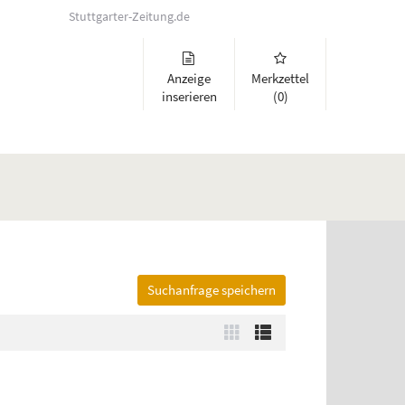
Stuttgarter-Zeitung.de
Anzeige
Merkzettel
inserieren
(0)
Suchanfrage speichern
lappen und Links zu öffnen. Mit Pfeil rechts klappen Sie auf, mit Pfeil 
Zur
Zur
Kachelansicht
Listenansicht
wechseln
wechseln