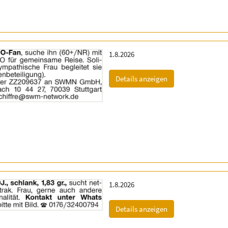
Erscheinungsdatum:
1.8.2026
(ID: 2062217)
Details anzeigen
Erscheinungsdatum:
1.8.2026
(ID: 2062220)
Details anzeigen