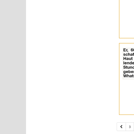
|
Info:
Details
der
Anzeige
2062222
anzeigen
|
Info:
3