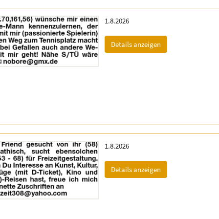
Erscheinungsdatum:
1.8.2026
(ID: 2061905)
Details anzeigen
Erscheinungsdatum:
1.8.2026
(ID: 2061989)
Details anzeigen