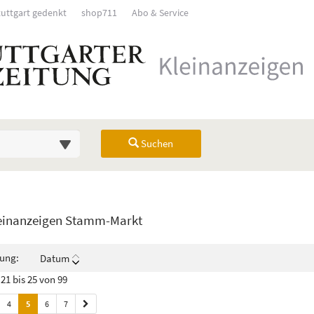
tuttgart gedenkt
shop711
Abo & Service
Suchen
Übersicht
einanzeigen Stamm-Markt
rück). Drücken Sie die Eingabetaste, um Unterkategorien ein- oder auszuk
rung:
Datum
21 bis 25 von 99
4
5
6
7