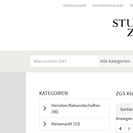
Stellenmarkt
Immobilienmarkt
S
Startseite
Meldungsbereich für Such- und Filterstatus
Suchbegriff
Alle Kategorien
Kategorien & Anzeigen 
Rubrik:
KATEGORIEN
ZGS Kl
Bedienhinweis: Navigieren Sie mit Tab (Shift+Tab zu
Heiraten/Bekanntschaften
Sortie
Anzeigen
(66
)
Anzeigen 
Anzeigen
Reisemarkt
(53
)
3