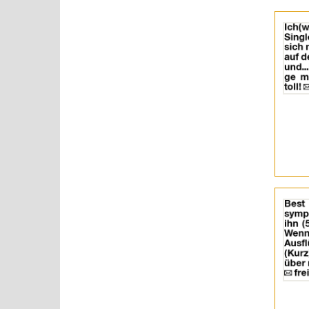
Details
der
Anzeige
2061905
anzeigen
|
Info:
Details
der
Anzeige
2061989
anzeigen
|
Info: