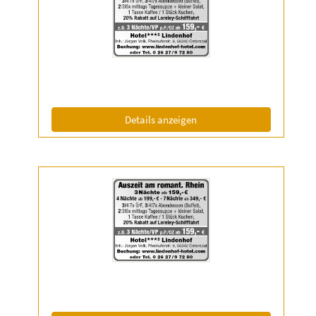
2050648
anzeigen
|
Info:
(ID: 2050648)
Details anzeigen
Details
der
Anzeige
2051099
anzeigen
|
Info: