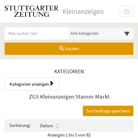
Startseite
Toggl
Meldungsbereich für Such- und Filterstatus
Suchbegriff
Alle Kategorien
Suchen
Kategorien & Anzeigen Übers
KATEGORIEN
Kategorien anzeigen
Bedienhinweis: Navigieren Sie mit Tab (Shift+Tab zurück). Drücken Sie
Rubrik:
ZGS Kleinanzeigen Stamm-Markt
Suchanfrage speichern
Sortierung:
Datum
Anzeigen 1 bis 5 von 82