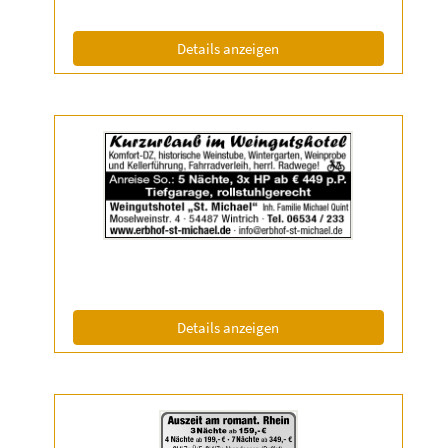
(ID: 2038764)
Details anzeigen
Details
der
Anzeige
2038766
anzeigen
|
Info:
(ID: 2038766)
Details anzeigen
Details
der
Anzeige