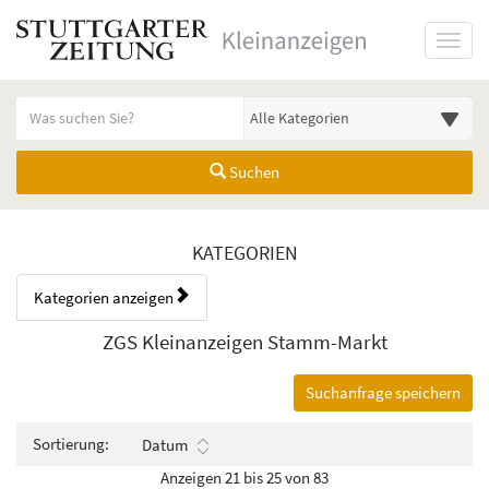
Startseite
Toggl
Meldungsbereich für Such- und Filterstatus
Suchbegriff
Alle Kategorien
Suchen
Kategorien & Anzeigen Übers
KATEGORIEN
Kategorien anzeigen
Bedienhinweis: Navigieren Sie mit Tab (Shift+Tab zurück). Drücken Sie
Rubrik:
ZGS Kleinanzeigen Stamm-Markt
Suchanfrage speichern
Sortierung:
Datum
Anzeigen 21 bis 25 von 83