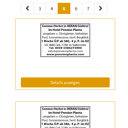
3
4
5
6
7
Details
der
Anzeige
2056986
anzeigen
|
Info:
(ID: 2056986)
Details anzeigen
Details
der
Anzeige
2056987
anzeigen