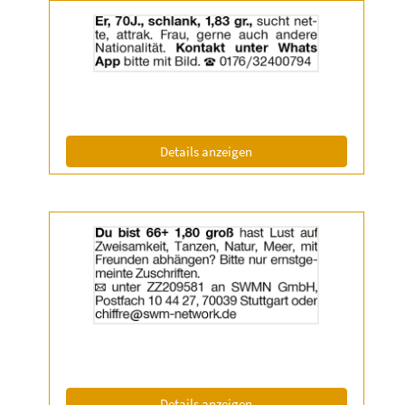
Details
der
Anzeige
2057543
anzeigen
|
Info:
(ID: 2057543)
Details anzeigen
Details
der
Anzeige
2058488
anzeigen
|
Info:
(ID: 2058488)
Details anzeigen