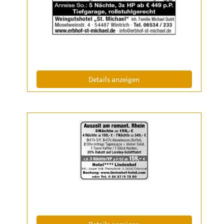
2038767
anzeigen
|
Info:
(ID: 2038767)
Details anzeigen
Details
der
Anzeige
2050648
anzeigen
|
Info:
(ID: 2050648)