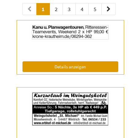
1
2
3
4
5
Details
der
Anzeige
2032550
anzeigen
|
Info:
(ID: 2032550)
Details anzeigen
Details
der
Anzeige
2038764
anzeigen
|
Info: