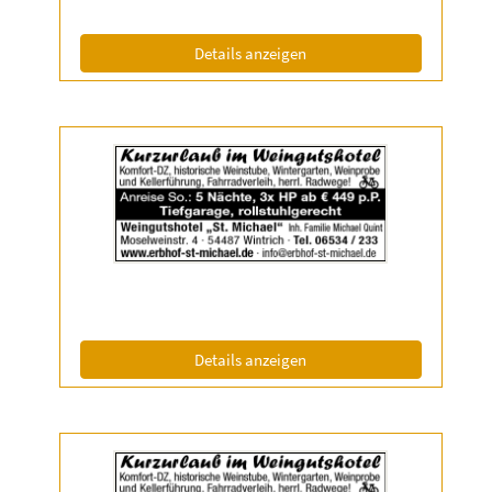
(ID: 2038764)
Details anzeigen
Details
der
Anzeige
2038766
anzeigen
|
Info:
(ID: 2038766)
Details anzeigen
Details
der
Anzeige