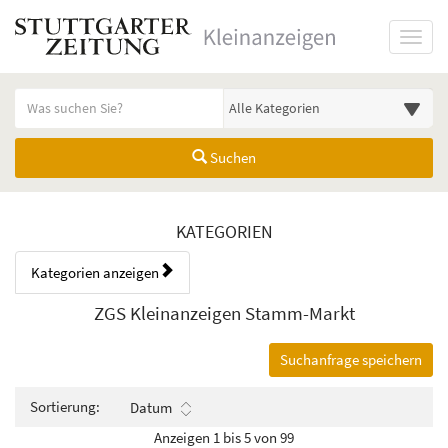
Startseite
Toggl
Meldungsbereich für Such- und Filterstatus
Suchbegriff
Alle Kategorien
Suchen
Kategorien & Anzeigen Übers
KATEGORIEN
Kategorien anzeigen
Bedienhinweis: Navigieren Sie mit Tab (Shift+Tab zurück). Drücken Sie
Rubrik:
ZGS Kleinanzeigen Stamm-Markt
Suchanfrage speichern
Sortierung:
Datum
Anzeigen 1 bis 5 von 99