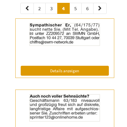
2
3
4
5
6
Details
der
Anzeige
2055455
anzeigen
|
Info:
(ID: 2055455)
Details anzeigen
Details
der
Anzeige
2056638
anzeigen
|