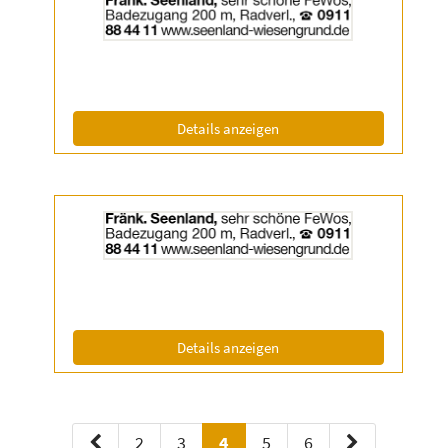
der
Anzeige
2056818
anzeigen
|
Info:
(ID: 2056818)
Details anzeigen
Details
der
Anzeige
2056819
anzeigen
|
Info:
(ID: 2056819)
Details anzeigen
2
3
4
5
6