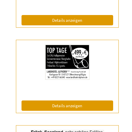
Info:
(ID: 2056638)
Details anzeigen
Details
der
Anzeige
2056651
anzeigen
|
Info:
(ID: 2056651)
Details anzeigen
Details