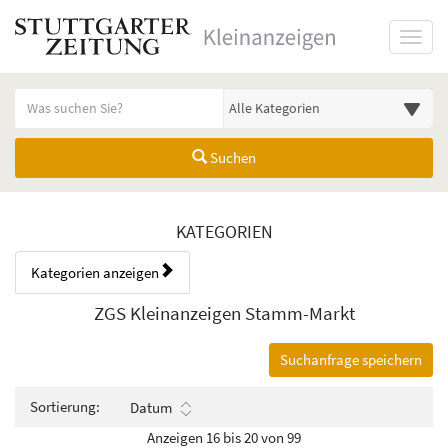
Startseite
Toggl
Meldungsbereich für Such- und Filterstatus
Suchbegriff
Alle Kategorien
Suchen
Kategorien & Anzeigen Übers
KATEGORIEN
Kategorien anzeigen
Bedienhinweis: Navigieren Sie mit Tab (Shift+Tab zurück). Drücken Sie
Rubrik:
ZGS Kleinanzeigen Stamm-Markt
Suchanfrage speichern
Sortierung:
Datum
Anzeigen 16 bis 20 von 99