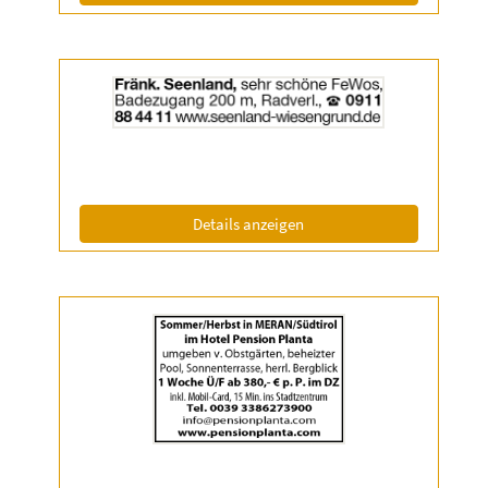
Details
der
Anzeige
2056822
anzeigen
|
Info:
(ID: 2056822)
Details anzeigen
Details
der
Anzeige
2056986
anzeigen
|
Info: