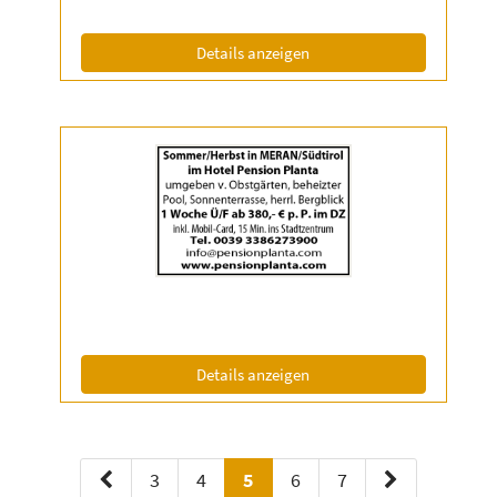
(ID: 2056986)
Details anzeigen
Details
der
Anzeige
2056987
anzeigen
|
Info:
(ID: 2056987)
Details anzeigen
3
4
5
6
7