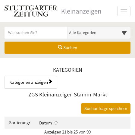
Startseite
Toggl
Meldungsbereich für Such- und Filterstatus
Suchbegriff
Alle Kategorien
Suchen
Kategorien & Anzeigen Übers
KATEGORIEN
Kategorien anzeigen
Bedienhinweis: Navigieren Sie mit Tab (Shift+Tab zurück). Drücken Sie
Rubrik:
ZGS Kleinanzeigen Stamm-Markt
Suchanfrage speichern
Sortierung:
Datum
Anzeigen 21 bis 25 von 99