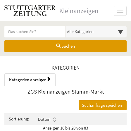
Startseite
Toggl
Meldungsbereich für Such- und Filterstatus
Suchbegriff
Alle Kategorien
Suchen
Kategorien & Anzeigen Übers
KATEGORIEN
Kategorien anzeigen
Bedienhinweis: Navigieren Sie mit Tab (Shift+Tab zurück). Drücken Sie
Rubrik:
ZGS Kleinanzeigen Stamm-Markt
Suchanfrage speichern
Sortierung:
Datum
Anzeigen 16 bis 20 von 83