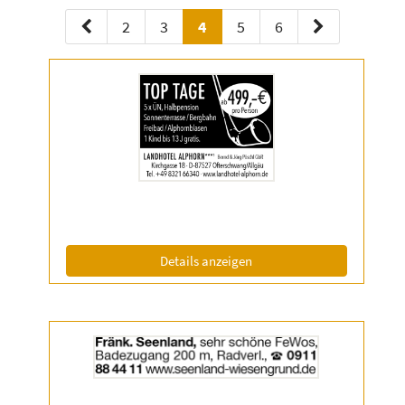
2
3
4
5
6
Details
der
Anzeige
2056651
anzeigen
|
Info:
(ID: 2056651)
Details anzeigen
Details
der
Anzeige
2056818
anzeigen