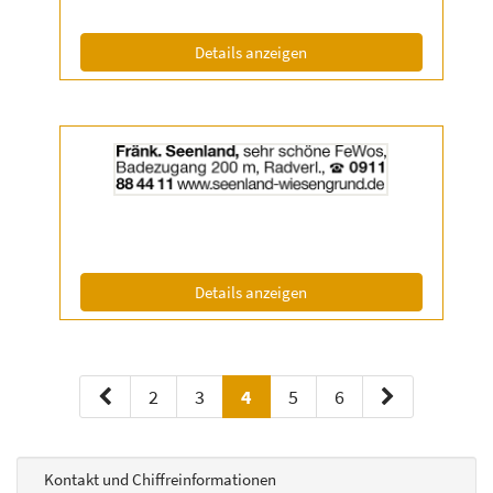
|
Info:
(ID: 2056820)
Details anzeigen
Details
der
Anzeige
2056821
anzeigen
|
Info:
(ID: 2056821)
Details anzeigen
2
3
4
5
6
Kontakt und Chiffreinformationen