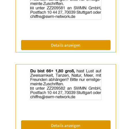
2058488
anzeigen
|
Info:
(ID: 2058488)
Details anzeigen
Details
der
Anzeige
2058492
anzeigen
|
Info:
(ID: 2058492)
Details anzeigen