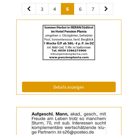
3
4
5
6
7
Details
der
Anzeige
2056987
anzeigen
|
Info:
(ID: 2056987)
Details anzeigen
Details
der
Anzeige
2057067
anzeigen