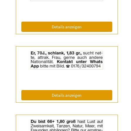
|
Info:
(ID: 2057067)
Details anzeigen
Details
der
Anzeige
2057543
anzeigen
|
Info:
(ID: 2057543)
Details anzeigen
Details
der
Anzeige