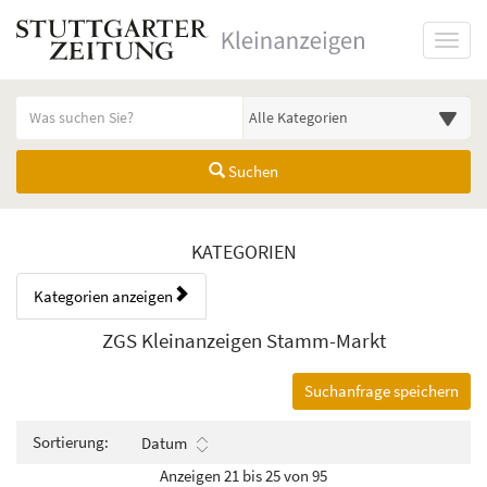
Startseite
Toggl
Meldungsbereich für Such- und Filterstatus
Suchbegriff
Alle Kategorien
Suchen
Kategorien & Anzeigen Übers
KATEGORIEN
Kategorien anzeigen
Bedienhinweis: Navigieren Sie mit Tab (Shift+Tab zurück). Drücken Sie
Rubrik:
ZGS Kleinanzeigen Stamm-Markt
Suchanfrage speichern
Sortierung:
Datum
Anzeigen 21 bis 25 von 95