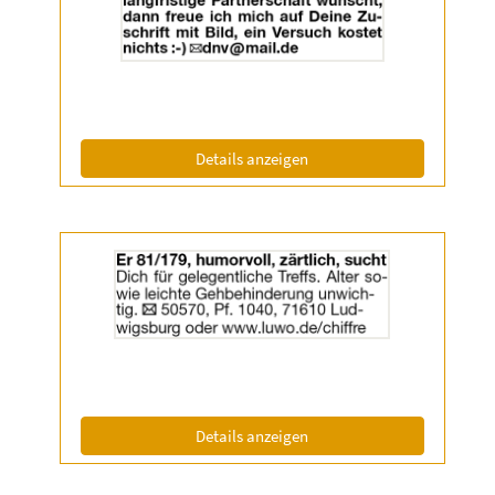
anzeigen
|
Info:
(ID: 2061550)
Details anzeigen
Details
der
Anzeige
2061572
anzeigen
|
Info:
(ID: 2061572)
Details anzeigen