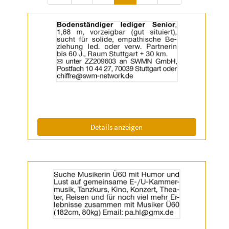
Details
der
Anzeige
2060144
anzeigen
|
Info:
(ID: 2060144)
Details anzeigen
Details
der
Anzeige
2060467
anzeigen
|