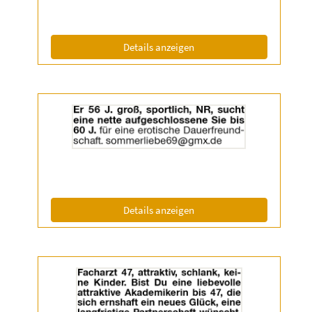
Info:
(ID: 2060467)
Details anzeigen
Details
der
Anzeige
2060867
anzeigen
|
Info:
(ID: 2060867)
Details anzeigen
Details
der
Anzeige
2061550