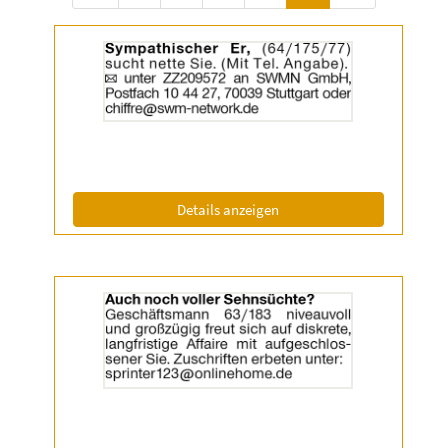
Details
der
Anzeige
2055455
anzeigen
|
Info:
(ID: 2055455)
Details anzeigen
Details
der
Anzeige
2056638
anzeigen
|
Info: