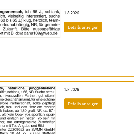
Erscheinungsdatum:
1.8.2026
(ID: 2063165)
Details anzeigen
Erscheinungsdatum:
1.8.2026
(ID: 2063511)
Details anzeigen