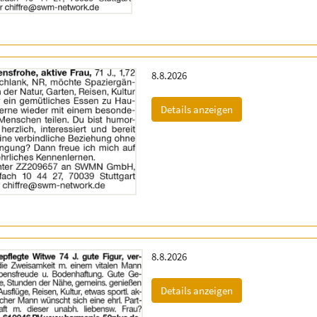
Erscheinungsdatum:
8.8.2026
(ID: 2064774)
Details anzeigen
Erscheinungsdatum:
8.8.2026
(ID: 2064919)
Details anzeigen