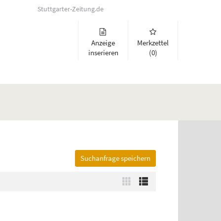
Stuttgarter-Zeitung.de
Anzeige
Merkzettel
inserieren
(0)
Suchanfrage speichern
lappen und Links zu öffnen. Mit Pfeil rechts klappen Sie auf, mit Pfeil 
Zur
Zur
Kachelansicht
Listenansicht
wechseln
wechseln