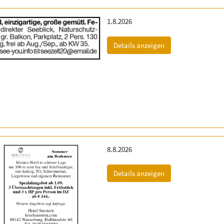
Erscheinungsdatum:
1.8.2026
(ID: 2063335)
Details anzeigen
Erscheinungsdatum:
8.8.2026
(ID: 2064965)
Details anzeigen