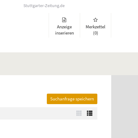
Stuttgarter-Zeitung.de
Anzeige
Merkzettel
inserieren
(0)
Suchanfrage speichern
lappen und Links zu öffnen. Mit Pfeil rechts klappen Sie auf, mit Pfeil 
Zur
Zur
Kachelansicht
Listenansicht
wechseln
wechseln