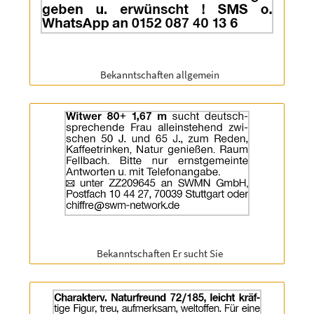
Rubrik:
Bekanntschaften allgemein
Anzeige
ID:
2063166
|
Info:
Rubrik:
Bekanntschaften Er sucht Sie
Anzeige
ID: