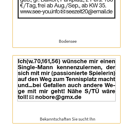
|
Info:
Rubrik:
Bodensee
Anzeige
ID:
2061905
|
Info:
Rubrik:
Bekanntschaften Sie sucht Ihn