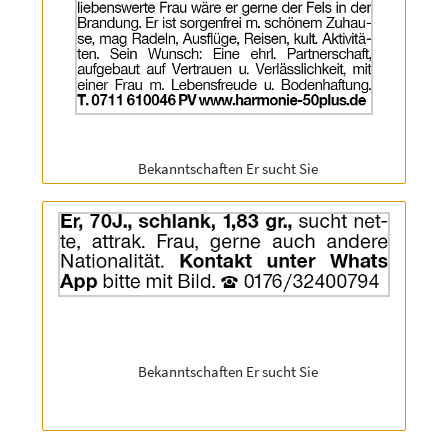
2063586
|
Info:
Rubrik:
Bekanntschaften Er sucht Sie
Anzeige
ID:
2062220
|
Info:
Rubrik:
Bekanntschaften Er sucht Sie