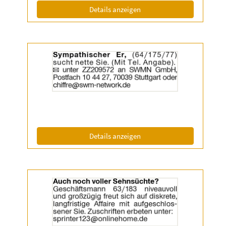
Info:
(ID: 2055336)
Details anzeigen
Details
der
Anzeige
2055455
anzeigen
|
Info:
(ID: 2055455)
Details anzeigen
Details
der
Anzeige
2056638
anzeigen