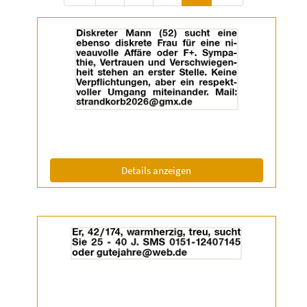
Details
der
Anzeige
2055180
anzeigen
|
Info:
(ID: 2055180)
Details anzeigen
Details
der
Anzeige
2055336
anzeigen
|