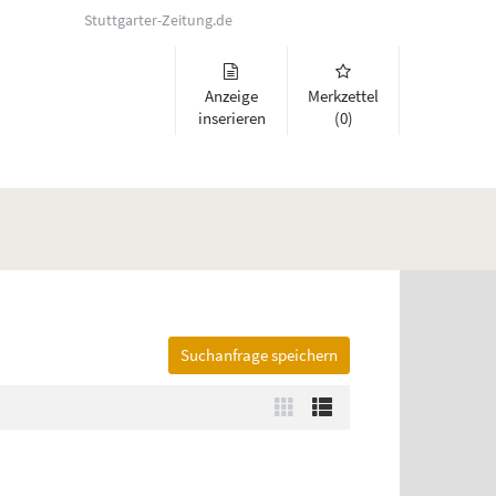
Stuttgarter-Zeitung.de
Anzeige
Merkzettel
inserieren
(0)
Suchanfrage speichern
lappen und Links zu öffnen. Mit Pfeil rechts klappen Sie auf, mit Pfeil 
Zur
Zur
Kachelansicht
Listenansicht
wechseln
wechseln