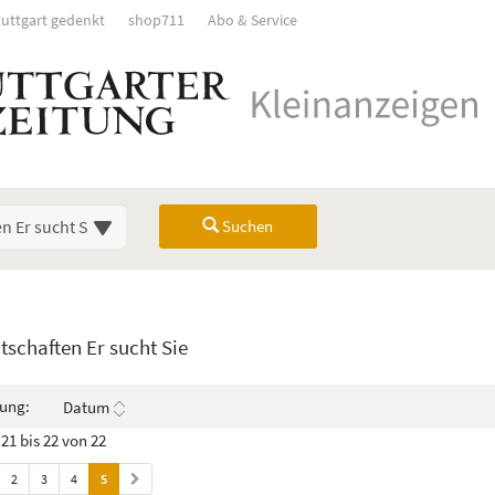
tuttgart gedenkt
shop711
Abo & Service
Suchen
Übersicht
schaften Er sucht Sie
rück). Drücken Sie die Eingabetaste, um Unterkategorien ein- oder auszuk
rung:
Datum
21 bis 22 von 22
2
3
4
5