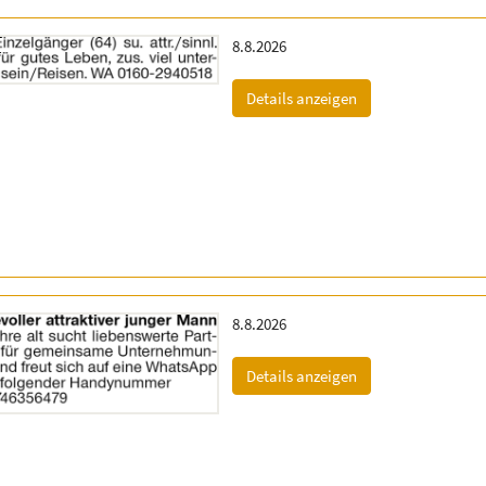
Erscheinungsdatum:
8.8.2026
(ID: 2064757)
Details anzeigen
Erscheinungsdatum:
8.8.2026
(ID: 2064758)
Details anzeigen