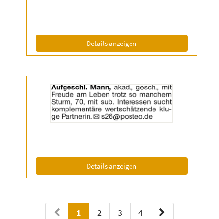
|
Info:
(ID: 2056638)
Details anzeigen
Details
der
Anzeige
2057067
anzeigen
|
Info:
(ID: 2057067)
Details anzeigen
1
2
3
4