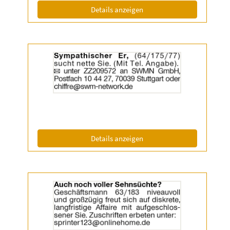
Info:
(ID: 2055336)
Details anzeigen
Details
der
Anzeige
2055455
anzeigen
|
Info:
(ID: 2055455)
Details anzeigen
Details
der
Anzeige
2056638
anzeigen