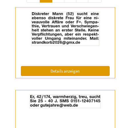
Details
der
Anzeige
2055180
anzeigen
|
Info:
(ID: 2055180)
Details anzeigen
Details
der
Anzeige
2055336
anzeigen
|