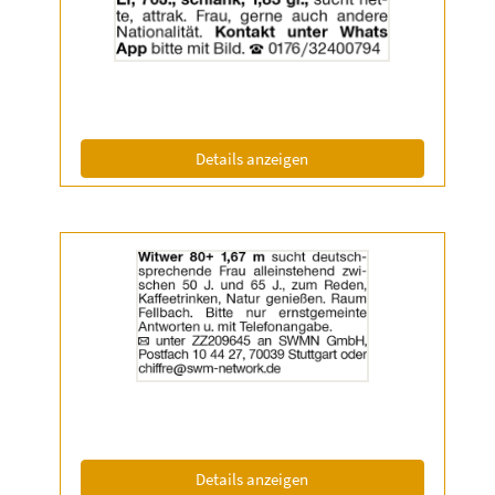
der
Anzeige
2062220
anzeigen
|
Info:
(ID: 2062220)
Details anzeigen
Details
der
Anzeige
2063166
anzeigen
|
Info:
(ID: 2063166)
Details anzeigen