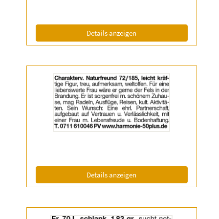
(ID: 2061550)
Details anzeigen
Details
der
Anzeige
2061879
anzeigen
|
Info:
(ID: 2061879)
Details anzeigen
Details