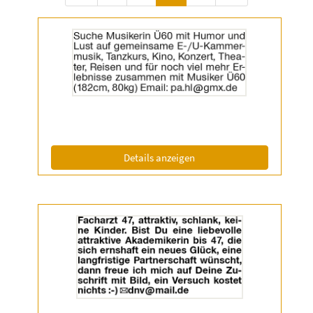
Details
der
Anzeige
2060467
anzeigen
|
Info:
(ID: 2060467)
Details anzeigen
Details
der
Anzeige
2061550
anzeigen
|
Info: