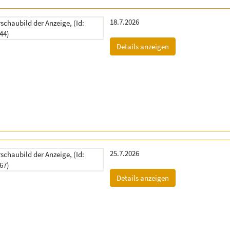
Erscheinungsdatum:
18.7.2026
(ID: 2060144)
Details anzeigen
Erscheinungsdatum:
25.7.2026
(ID: 2060467)
Details anzeigen