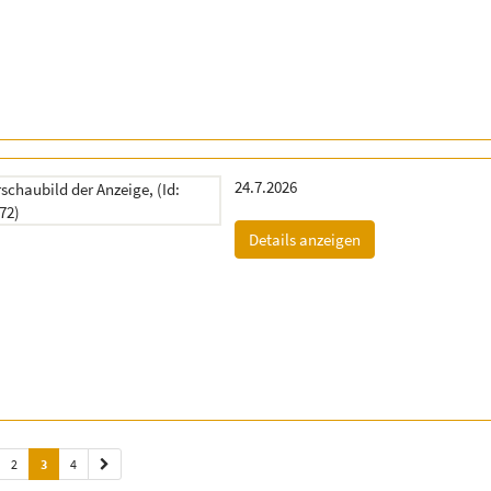
Erscheinungsdatum:
24.7.2026
(ID: 2061572)
Details anzeigen
2
3
4