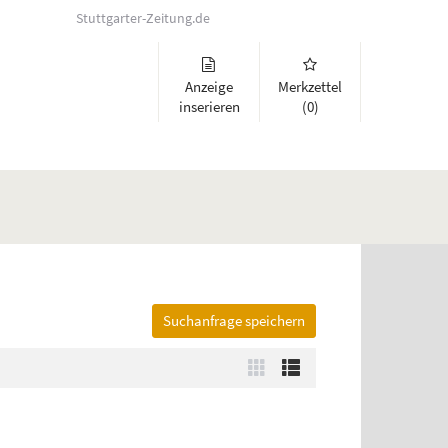
Stuttgarter-Zeitung.de
Anzeige
Merkzettel
inserieren
(0)
Suchanfrage speichern
lappen und Links zu öffnen. Mit Pfeil rechts klappen Sie auf, mit Pfeil 
Zur
Zur
Kachelansicht
Listenansicht
wechseln
wechseln