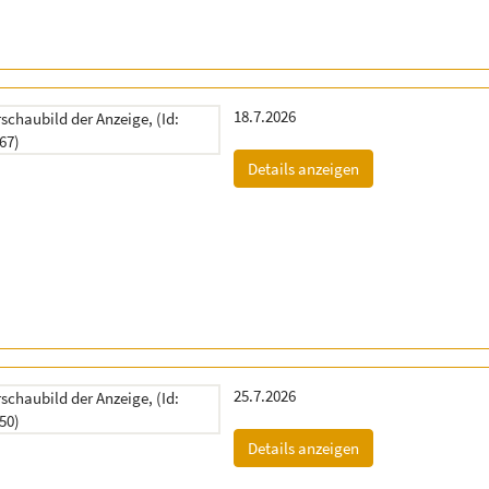
Erscheinungsdatum:
18.7.2026
(ID: 2060867)
Details anzeigen
Erscheinungsdatum:
25.7.2026
(ID: 2061550)
Details anzeigen