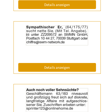
Info:
(ID: 2055336)
Details anzeigen
Details
der
Anzeige
2055455
anzeigen
|
Info:
(ID: 2055455)
Details anzeigen
Details
der
Anzeige
2056638
anzeigen