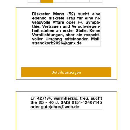
Details
der
Anzeige
2055180
anzeigen
|
Info:
(ID: 2055180)
Details anzeigen
Details
der
Anzeige
2055336
anzeigen
|