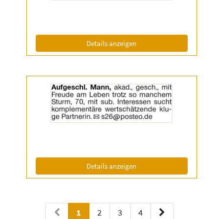
|
Info:
(ID: 2056638)
Details anzeigen
Details
der
Anzeige
2057067
anzeigen
|
Info:
(ID: 2057067)
Details anzeigen
1
2
3
4