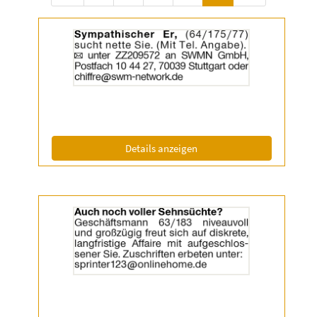
Details
der
Anzeige
2055455
anzeigen
|
Info:
(ID: 2055455)
Details anzeigen
Details
der
Anzeige
2056638
anzeigen
|
Info: