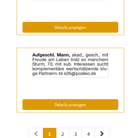
|
Info:
(ID: 2056638)
Details anzeigen
Details
der
Anzeige
2057067
anzeigen
|
Info:
(ID: 2057067)
Details anzeigen
1
2
3
4