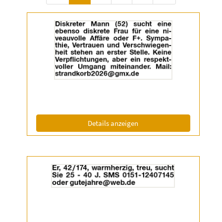
Details
der
Anzeige
2055180
anzeigen
|
Info:
(ID: 2055180)
Details anzeigen
Details
der
Anzeige
2055336
anzeigen
|