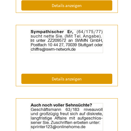
Info:
(ID: 2055336)
Details anzeigen
Details
der
Anzeige
2055455
anzeigen
|
Info:
(ID: 2055455)
Details anzeigen
Details
der
Anzeige
2056638
anzeigen