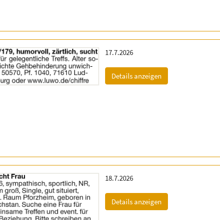
Erscheinungsdatum:
17.7.2026
(ID: 2060128)
Details anzeigen
Erscheinungsdatum:
18.7.2026
(ID: 2060133)
Details anzeigen