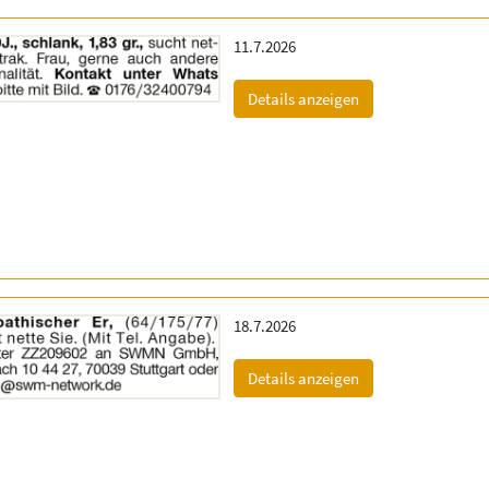
Erscheinungsdatum:
11.7.2026
(ID: 2057543)
Details anzeigen
Erscheinungsdatum:
18.7.2026
(ID: 2060127)
Details anzeigen