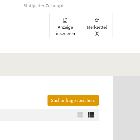
Stuttgarter-Zeitung.de
Anzeige
Merkzettel
inserieren
(0)
Suchanfrage speichern
lappen und Links zu öffnen. Mit Pfeil rechts klappen Sie auf, mit Pfeil 
Zur
Zur
Kachelansicht
Listenansicht
wechseln
wechseln