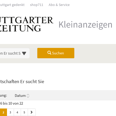
tuttgart gedenkt
shop711
Abo & Service
Suchen
Übersicht
schaften Er sucht Sie
rück). Drücken Sie die Eingabetaste, um Unterkategorien ein- oder auszuk
rung:
Datum
6 bis 10 von 22
2
3
4
5