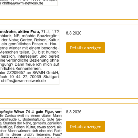
Erscheinungsdatum:
8.8.2026
(ID: 2064774)
Details anzeigen
Erscheinungsdatum:
8.8.2026
(ID: 2064919)
Details anzeigen