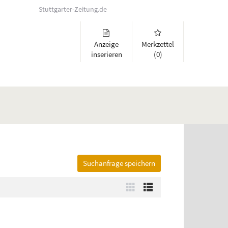
Stuttgarter-Zeitung.de
Anzeige
Merkzettel
inserieren
(0)
Suchanfrage speichern
lappen und Links zu öffnen. Mit Pfeil rechts klappen Sie auf, mit Pfeil 
Zur
Zur
Kachelansicht
Listenansicht
wechseln
wechseln