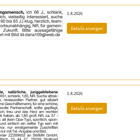
Erscheinungsdatum:
1.8.2026
(ID: 2063165)
Details anzeigen
Erscheinungsdatum:
1.8.2026
(ID: 2063511)
Details anzeigen