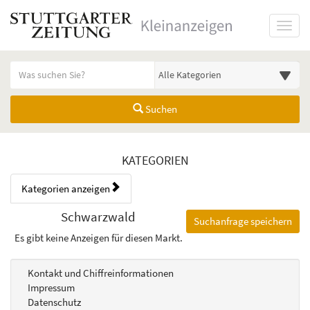
Startseite
Toggl
Meldungsbereich für Such- und Filterstatus
Suchbegriff
Alle Kategorien
Suchen
Kategorien & Anzeigen Übers
KATEGORIEN
Kategorien anzeigen
Bedienhinweis: Navigieren Sie mit Tab (Shift+Tab zurück). Drücken Sie
Rubrik:
Schwarzwald
Suchanfrage speichern
Es gibt keine Anzeigen für diesen Markt.
Kontakt und Chiffreinformationen
Impressum
Datenschutz