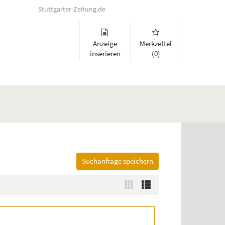
Stuttgarter-Zeitung.de
Anzeige
Merkzettel
inserieren
(0)
Suchanfrage speichern
lappen und Links zu öffnen. Mit Pfeil rechts klappen Sie auf, mit Pfeil 
Zur
Zur
Kachelansicht
Listenansicht
wechseln
wechseln