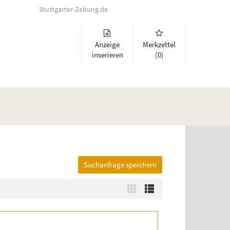
Stuttgarter-Zeitung.de
Anzeige
Merkzettel
inserieren
(0)
Suchanfrage speichern
lappen und Links zu öffnen. Mit Pfeil rechts klappen Sie auf, mit Pfeil 
Zur
Zur
Kachelansicht
Listenansicht
wechseln
wechseln