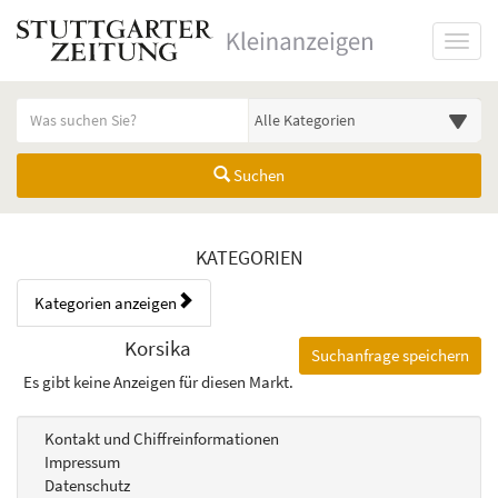
Startseite
Toggl
Meldungsbereich für Such- und Filterstatus
Suchbegriff
Alle Kategorien
Suchen
Kategorien & Anzeigen Übers
KATEGORIEN
Kategorien anzeigen
Bedienhinweis: Navigieren Sie mit Tab (Shift+Tab zurück). Drücken Sie
Rubrik:
Korsika
Suchanfrage speichern
Es gibt keine Anzeigen für diesen Markt.
Kontakt und Chiffreinformationen
Impressum
Datenschutz