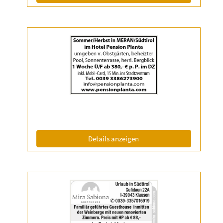
Details
der
Anzeige
2056986
anzeigen
|
Info:
(ID: 2056986)
Details anzeigen
Details
der
Anzeige
2058823
anzeigen