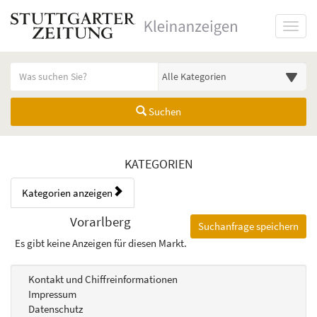
Startseite
Toggl
Meldungsbereich für Such- und Filterstatus
Suchbegriff
Alle Kategorien
Suchen
Kategorien & Anzeigen Übers
KATEGORIEN
Kategorien anzeigen
Bedienhinweis: Navigieren Sie mit Tab (Shift+Tab zurück). Drücken Sie
Rubrik:
Vorarlberg
Suchanfrage speichern
Es gibt keine Anzeigen für diesen Markt.
Kontakt und Chiffreinformationen
Impressum
Datenschutz