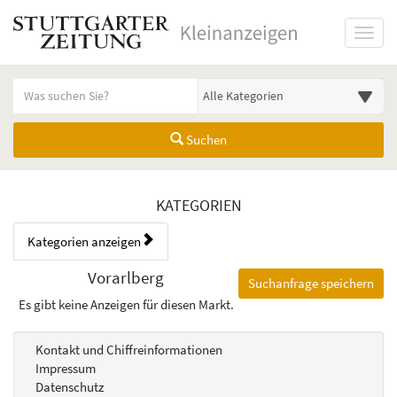
Startseite
Toggl
Meldungsbereich für Such- und Filterstatus
Suchbegriff
Alle Kategorien
Suchen
Kategorien & Anzeigen Übers
KATEGORIEN
Kategorien anzeigen
Bedienhinweis: Navigieren Sie mit Tab (Shift+Tab zurück). Drücken Sie
Rubrik:
Vorarlberg
Suchanfrage speichern
Es gibt keine Anzeigen für diesen Markt.
Kontakt und Chiffreinformationen
Impressum
Datenschutz