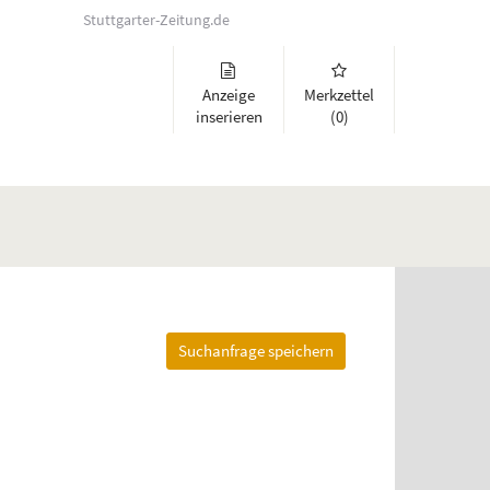
Stuttgarter-Zeitung.de
Anzeige
Merkzettel
inserieren
(0)
Suchanfrage speichern
lappen und Links zu öffnen. Mit Pfeil rechts klappen Sie auf, mit Pfeil 