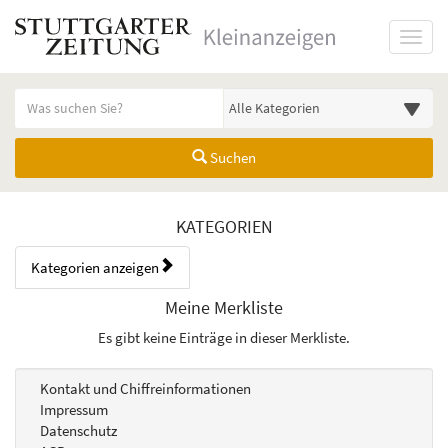
Startseite
Toggl
Meldungsbereich für Such- und Filterstatus
Suchbegriff
Alle Kategorien
Suchen
Merkliste Übersicht
KATEGORIEN
Kategorien anzeigen
Bedienhinweis: Navigieren Sie mit Tab (Shift+Tab zurück). Drücken Sie
Meine Merkliste
Es gibt keine Einträge in dieser Merkliste.
Kontakt und Chiffreinformationen
Impressum
Datenschutz