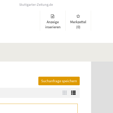
Stuttgarter-Zeitung.de
Anzeige
Merkzettel
inserieren
(0)
Suchanfrage speichern
lappen und Links zu öffnen. Mit Pfeil rechts klappen Sie auf, mit Pfeil 
Zur
Zur
Kachelansicht
Listenansicht
wechseln
wechseln