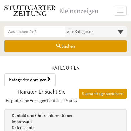
Startseite
Toggl
Meldungsbereich für Such- und Filterstatus
Suchbegriff
Alle Kategorien
Suchen
Kategorien & Anzeigen Übers
KATEGORIEN
Kategorien anzeigen
Bedienhinweis: Navigieren Sie mit Tab (Shift+Tab zurück). Drücken Sie
Rubrik:
Heiraten Er sucht Sie
Suchanfrage speichern
Es gibt keine Anzeigen für diesen Markt.
Kontakt und Chiffreinformationen
Impressum
Datenschutz