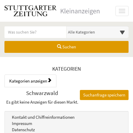
Startseite
Toggl
Meldungsbereich für Such- und Filterstatus
Suchbegriff
Alle Kategorien
Suchen
Kategorien & Anzeigen Übers
KATEGORIEN
Kategorien anzeigen
Bedienhinweis: Navigieren Sie mit Tab (Shift+Tab zurück). Drücken Sie
Rubrik:
Schwarzwald
Suchanfrage speichern
Es gibt keine Anzeigen für diesen Markt.
Kontakt und Chiffreinformationen
Impressum
Datenschutz