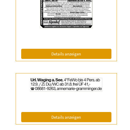
Anzeige
2061854
anzeigen
|
Info:
(ID: 2061854)
Details anzeigen
Details
der
Anzeige
2063322
anzeigen
|
Info:
(ID: 2063322)
Details anzeigen