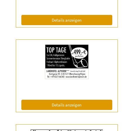
Info:
(ID: 2056638)
Details anzeigen
Details
der
Anzeige
2056651
anzeigen
|
Info:
(ID: 2056651)
Details anzeigen
Details