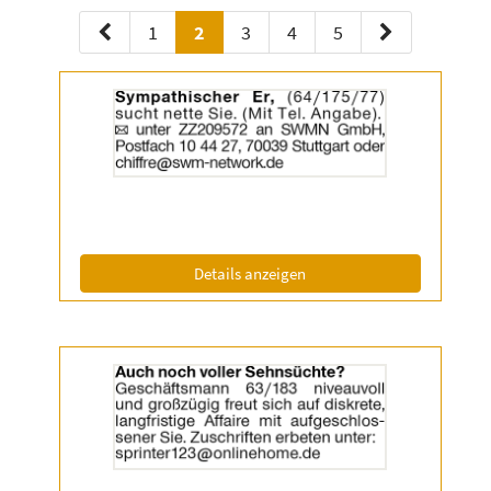
1
2
3
4
5
Details
der
Anzeige
2055455
anzeigen
|
Info:
(ID: 2055455)
Details anzeigen
Details
der
Anzeige
2056638
anzeigen
|