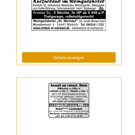
der
Anzeige
2038764
anzeigen
|
Info:
(ID: 2038764)
Details anzeigen
Details
der
Anzeige
2050648
anzeigen
|
Info: