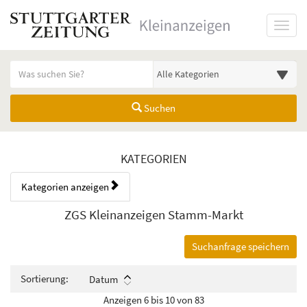
Startseite
Toggl
Meldungsbereich für Such- und Filterstatus
Suchbegriff
Alle Kategorien
Suchen
Kategorien & Anzeigen Übers
KATEGORIEN
Kategorien anzeigen
Bedienhinweis: Navigieren Sie mit Tab (Shift+Tab zurück). Drücken Sie
Rubrik:
ZGS Kleinanzeigen Stamm-Markt
Suchanfrage speichern
Sortierung:
Datum
Anzeigen 6 bis 10 von 83