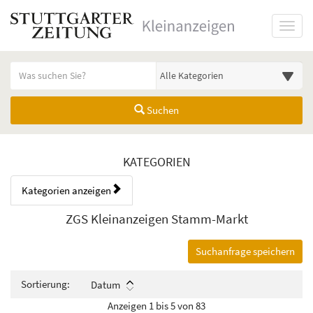
Startseite
Toggl
Meldungsbereich für Such- und Filterstatus
Suchbegriff
Alle Kategorien
Suchen
Kategorien & Anzeigen Übers
KATEGORIEN
Kategorien anzeigen
Bedienhinweis: Navigieren Sie mit Tab (Shift+Tab zurück). Drücken Sie
Rubrik:
ZGS Kleinanzeigen Stamm-Markt
Suchanfrage speichern
Sortierung:
Datum
Anzeigen 1 bis 5 von 83