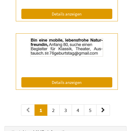
|
Info:
(ID: 2055336)
Details anzeigen
Details
der
Anzeige
2055338
anzeigen
|
Info:
(ID: 2055338)
Details anzeigen
1
2
3
4
5