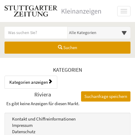
Startseite
Toggl
Meldungsbereich für Such- und Filterstatus
Suchbegriff
Alle Kategorien
Suchen
Kategorien & Anzeigen Übers
KATEGORIEN
Kategorien anzeigen
Bedienhinweis: Navigieren Sie mit Tab (Shift+Tab zurück). Drücken Sie
Rubrik:
Riviera
Suchanfrage speichern
Es gibt keine Anzeigen für diesen Markt.
Kontakt und Chiffreinformationen
Impressum
Datenschutz