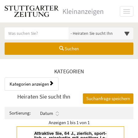
Startseite
Toggl
Meldungsbereich für Such- und Filterstatus
Suchbegriff
Alle Kategorien
Suchen
Kategorien & Anzeigen Übers
KATEGORIEN
Kategorien anzeigen
Bedienhinweis: Navigieren Sie mit Tab (Shift+Tab zurück). Drücken Sie
Rubrik:
Heiraten Sie sucht Ihn
Suchanfrage speichern
Sortierung:
Datum
Anzeigen 1 bis 1 von 1
Details
der