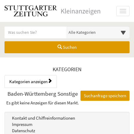
Startseite
Toggl
Meldungsbereich für Such- und Filterstatus
Suchbegriff
Alle Kategorien
Suchen
Kategorien & Anzeigen Übers
KATEGORIEN
Kategorien anzeigen
Bedienhinweis: Navigieren Sie mit Tab (Shift+Tab zurück). Drücken Sie
Rubrik:
Baden-Württemberg Sonstige
Suchanfrage speichern
Es gibt keine Anzeigen für diesen Markt.
Kontakt und Chiffreinformationen
Impressum
Datenschutz