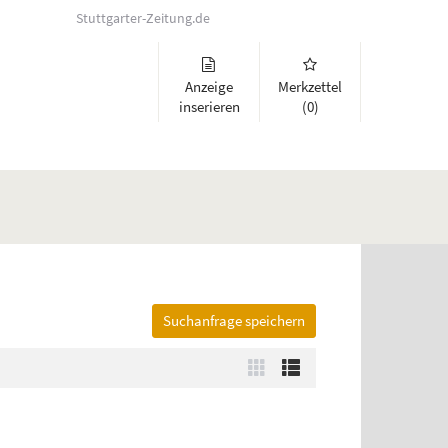
Stuttgarter-Zeitung.de
Anzeige
Merkzettel
inserieren
(0)
Suchanfrage speichern
lappen und Links zu öffnen. Mit Pfeil rechts klappen Sie auf, mit Pfeil 
Zur
Zur
Kachelansicht
Listenansicht
wechseln
wechseln