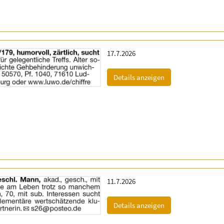
Erscheinungsdatum:
17.7.2026
(ID: 2060128)
Details anzeigen
Erscheinungsdatum:
11.7.2026
(ID: 2057067)
Details anzeigen