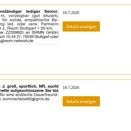
Erscheinungsdatum:
18.7.2026
(ID: 2060144)
Details anzeigen
Erscheinungsdatum:
18.7.2026
(ID: 2060867)
Details anzeigen