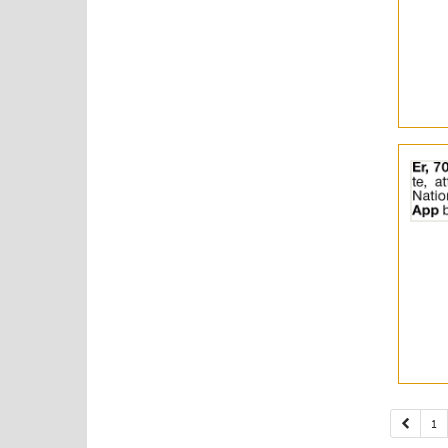
|
Info:
Details
der
Anzeige
2057543
anzeigen
|
Info:
1