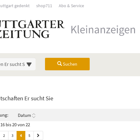
tuttgart gedenkt
shop711
Abo & Service
Suchen
Übersicht
schaften Er sucht Sie
rück). Drücken Sie die Eingabetaste, um Unterkategorien ein- oder auszuk
rung:
Datum
16 bis 20 von 22
2
3
4
5