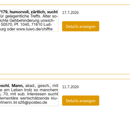
Erscheinungsdatum:
17.7.2026
(ID: 2060128)
Details anzeigen
Erscheinungsdatum:
11.7.2026
(ID: 2057067)
Details anzeigen