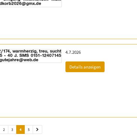
Erscheinungsdatum:
4.7.2026
(ID: 2055336)
Details anzeigen
2
3
4
5