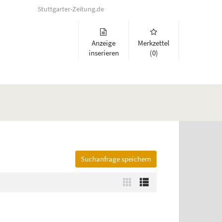
Stuttgarter-Zeitung.de
Anzeige
Merkzettel
inserieren
(0)
Suchanfrage speichern
lappen und Links zu öffnen. Mit Pfeil rechts klappen Sie auf, mit Pfeil 
Zur
Zur
Kachelansicht
Listenansicht
wechseln
wechseln